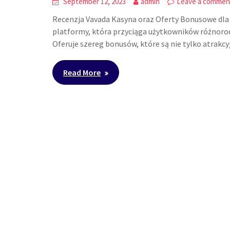
September 12, 2023
admin
Leave a commen
Recenzja Vavada Kasyna oraz Oferty Bonusowe dla 
platformy, która przyciąga użytkowników różnorod
Oferuje szereg bonusów, które są nie tylko atrakcy
Read More