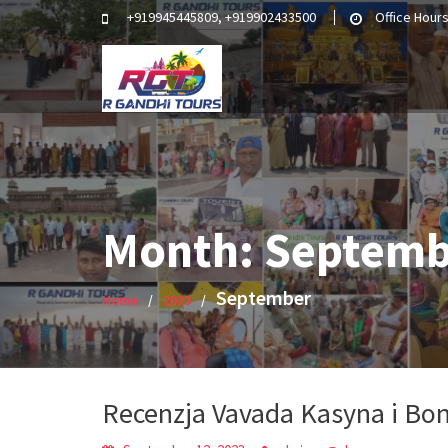
Skip
+919945445809, +919902433500
Office Hours
to
content
Month:
Septemb
September
Home
2023
Recenzja Vavada Kasyna i Bon