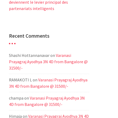
deviennent le levier principal des
partenariats intelligents
Recent Comments
Shashi Hottannanavar
on
Varanasi
Prayagraj Ayodhya 3N 4D from Bangalore @
31500/-
RAMAKOTI L
on
Varanasi Prayagraj Ayodhya
3N 4D from Bangalore @ 31500/-
champa
on
Varanasi Prayagraj Ayodhya 3N
4D from Bangalore @ 31500/-
Himaja
on
Varanasi Prayagraj Ayodhya 3N 4D