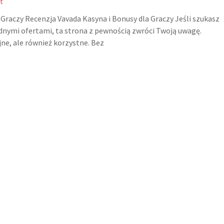
t
Graczy Recenzja Vavada Kasyna i Bonusy dla Graczy Jeśli szukasz
nymi ofertami, ta strona z pewnością zwróci Twoją uwagę.
jne, ale również korzystne. Bez