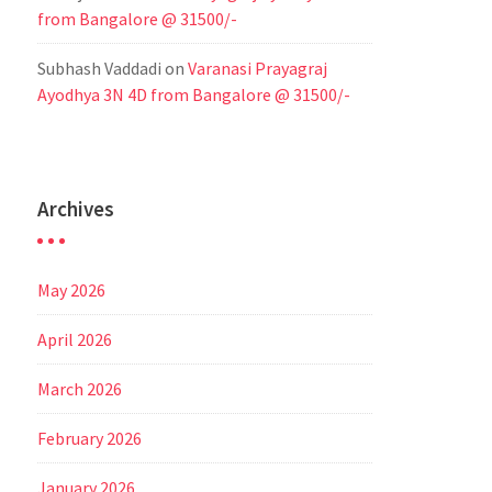
from Bangalore @ 31500/-
Subhash Vaddadi
on
Varanasi Prayagraj
Ayodhya 3N 4D from Bangalore @ 31500/-
Archives
May 2026
April 2026
March 2026
February 2026
January 2026