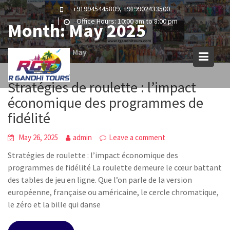
Skip
+919945445809, +919902433500
to
Office Hours: 10:00 am to 8:00 pm
Month:
May 2025
content
Home
2025
May
Stratégies de roulette : l’impact
économique des programmes de
fidélité
May 26, 2025
admin
Leave a comment
Stratégies de roulette : l’impact économique des
programmes de fidélité La roulette demeure le cœur battant
des tables de jeu en ligne. Que l’on parle de la version
européenne, française ou américaine, le cercle chromatique,
le zéro et la bille qui danse