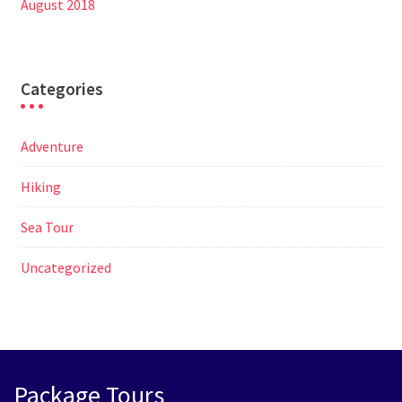
August 2018
Categories
Adventure
Hiking
Sea Tour
Uncategorized
Package Tours