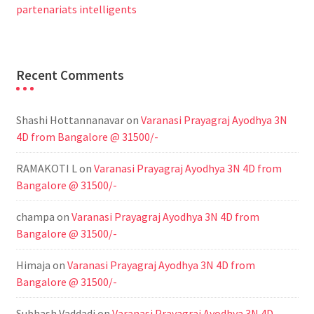
partenariats intelligents
Recent Comments
Shashi Hottannanavar
on
Varanasi Prayagraj Ayodhya 3N
4D from Bangalore @ 31500/-
RAMAKOTI L
on
Varanasi Prayagraj Ayodhya 3N 4D from
Bangalore @ 31500/-
champa
on
Varanasi Prayagraj Ayodhya 3N 4D from
Bangalore @ 31500/-
Himaja
on
Varanasi Prayagraj Ayodhya 3N 4D from
Bangalore @ 31500/-
Subhash Vaddadi
on
Varanasi Prayagraj Ayodhya 3N 4D