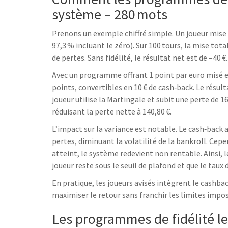
système – 280 mots
Prenons un exemple chiffré simple. Un joueur mise 1
97,3 % incluant le zéro). Sur 100 tours, la mise tota
de pertes. Sans fidélité, le résultat net est de –40 €.
Avec un programme offrant 1 point par euro misé et
points, convertibles en 10 € de cash‑back. Le résul
joueur utilise la Martingale et subit une perte de 1
réduisant la perte nette à 140,80 €.
L’impact sur la variance est notable. Le cash‑back
pertes, diminuant la volatilité de la bankroll. Cepe
atteint, le système redevient non rentable. Ainsi,
joueur reste sous le seuil de plafond et que le tau
En pratique, les joueurs avisés intègrent le cashbac
maximiser le retour sans franchir les limites impo
Les programmes de fidélité le