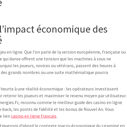
é
 : l’impact économique des
é
eu en ligne. Que l’on parle de la version européenne, française ou
le qui danse offrent une tension que les machines à sous ne
urquoi les joueurs, novices ou vétérans, passent des heures à
 loi des grands nombres ou une suite mathématique pourra
heurte à une réalité économique : les opérateurs investissent
retenir les joueurs et maximiser le revenu moyen par utilisateur.
eenergies.Fr, reconnu comme le meilleur guide des casino en ligne
‑back, les points de fidélité et les bonus de Nouvel An. Vous
e lien
casino en ligne francais
.
cortiquerons d’abord le contexte macro‑économique du i‑gaming en