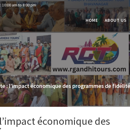
: 10:00 am to 8:00 pm
HOME
ABOUT US
tte : l’impact économique des programmes de fidélit
 : l’impact économique des