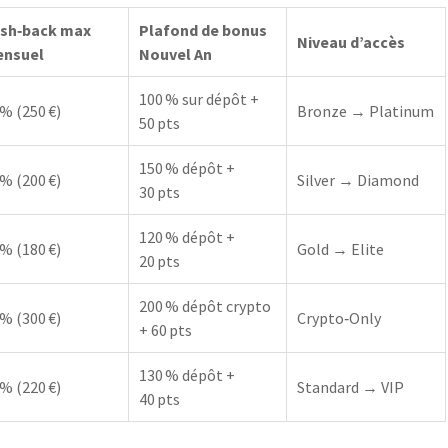
sh‑back max
Plafond de bonus
Niveau d’accès
nsuel
Nouvel An
100 % sur dépôt +
 % (250 €)
Bronze → Platinum
50 pts
150 % dépôt +
 % (200 €)
Silver → Diamond
30 pts
120 % dépôt +
 % (180 €)
Gold → Elite
20 pts
200 % dépôt crypto
 % (300 €)
Crypto‑Only
+ 60 pts
130 % dépôt +
 % (220 €)
Standard → VIP
40 pts