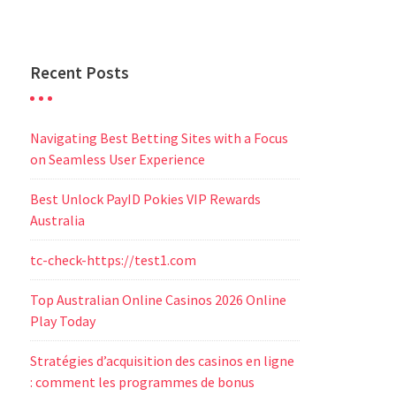
Recent Posts
Navigating Best Betting Sites with a Focus
on Seamless User Experience
Best Unlock PayID Pokies VIP Rewards
Australia
tc-check-https://test1.com
Top Australian Online Casinos 2026 Online
Play Today
Stratégies d’acquisition des casinos en ligne
: comment les programmes de bonus