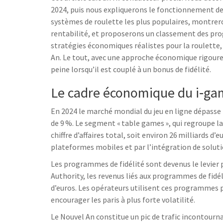
2024, puis nous expliquerons le fonctionnement de
systèmes de roulette les plus populaires, montre
rentabilité, et proposerons un classement des prog
stratégies économiques réalistes pour la roulette,
An. Le tout, avec une approche économique rigoureu
peine lorsqu’il est couplé à un bonus de fidélité.
Le cadre économique du i‑ga
En 2024 le marché mondial du jeu en ligne dépasse 
de 9 %. Le segment « table games », qui regroupe la
chiffre d’affaires total, soit environ 26 milliards 
plateformes mobiles et par l’intégration de solut
Les programmes de fidélité sont devenus le levier 
Authority, les revenus liés aux programmes de fidél
d’euros. Les opérateurs utilisent ces programmes 
encourager les paris à plus forte volatilité.
Le Nouvel An constitue un pic de trafic incontour