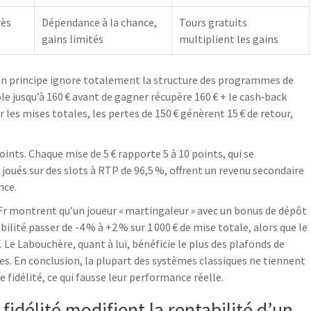
rès
Dépendance à la chance,
Tours gratuits
gains limités
multiplient les gains
 son principe ignore totalement la structure des programmes de
uble jusqu’à 160 € avant de gagner récupère 160 € + le cash‑back
r les mises totales, les pertes de 150 € génèrent 15 € de retour,
ints. Chaque mise de 5 € rapporte 5 à 10 points, qui se
 joués sur des slots à RTP de 96,5 %, offrent un revenu secondaire
nce.
Fr montrent qu’un joueur « martingaleur » avec un bonus de dépôt
ilité passer de -4 % à +2 % sur 1 000 € de mise totale, alors que le
Le Labouchère, quant à lui, bénéficie le plus des plafonds de
es. En conclusion, la plupart des systèmes classiques ne tiennent
fidélité, ce qui fausse leur performance réelle.
délité modifient la rentabilité d’un