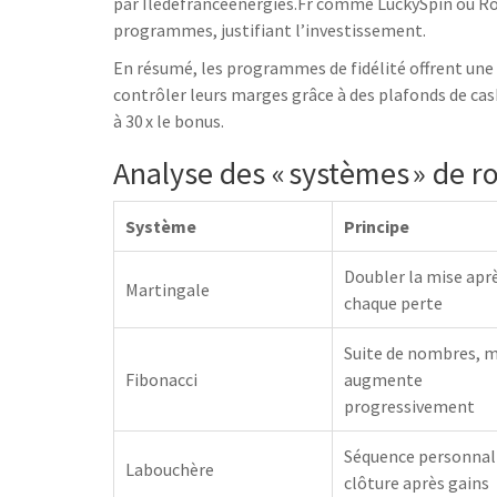
par Iledefranceenergies.Fr comme LuckySpin ou Roy
programmes, justifiant l’investissement.
En résumé, les programmes de fidélité offrent une
contrôler leurs marges grâce à des plafonds de ca
à 30 x le bonus.
Analyse des « systèmes » de ro
Système
Principe
Doubler la mise apr
Martingale
chaque perte
Suite de nombres, m
Fibonacci
augmente
progressivement
Séquence personnal
Labouchère
clôture après gains