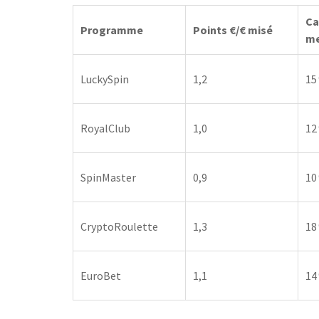
Ca
Programme
Points €/€ misé
me
LuckySpin
1,2
15
RoyalClub
1,0
12
SpinMaster
0,9
10
CryptoRoulette
1,3
18
EuroBet
1,1
14