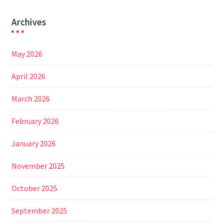
Archives
May 2026
April 2026
March 2026
February 2026
January 2026
November 2025
October 2025
September 2025