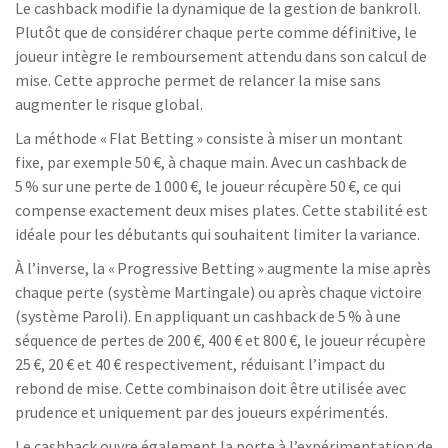
Le cashback modifie la dynamique de la gestion de bankroll.
Plutôt que de considérer chaque perte comme définitive, le
joueur intègre le remboursement attendu dans son calcul de
mise. Cette approche permet de relancer la mise sans
augmenter le risque global.
La méthode « Flat Betting » consiste à miser un montant
fixe, par exemple 50 €, à chaque main. Avec un cashback de
5 % sur une perte de 1 000 €, le joueur récupère 50 €, ce qui
compense exactement deux mises plates. Cette stabilité est
idéale pour les débutants qui souhaitent limiter la variance.
À l’inverse, la « Progressive Betting » augmente la mise après
chaque perte (système Martingale) ou après chaque victoire
(système Paroli). En appliquant un cashback de 5 % à une
séquence de pertes de 200 €, 400 € et 800 €, le joueur récupère
25 €, 20 € et 40 € respectivement, réduisant l’impact du
rebond de mise. Cette combinaison doit être utilisée avec
prudence et uniquement par des joueurs expérimentés.
Le cashback ouvre également la porte à l’expérimentation de