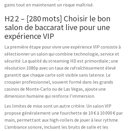
gains tout en maintenant un risque maîtrisé.
H2 2 – [280 mots] Choisir le bon
salon de baccarat live pour une
expérience VIP
La première étape pour vivre une expérience VIP consiste à
sélectionner un salon qui combine technologie, service et
sécurité. La qualité du streaming HD est primordiale ; une
résolution 1080p avec un taux de rafraîchissement élevé
garantit que chaque carte soit visible sans latence. Le
croupier professionnel, souvent formé dans les grands
casinos de Monte‑Carlo ou de Las Vegas, ajoute une
dimension humaine qui renforce l’immersion.
Les limites de mise sont un autre critère. Un salon VIP
propose généralement une fourchette de 10 € à 10 000 € par
main, permettant aux high‑rollers de jouer à leur rythme.
L’ambiance sonore, incluant les bruits de salle et les