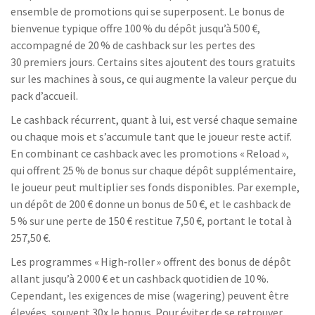
ensemble de promotions qui se superposent. Le bonus de
bienvenue typique offre 100 % du dépôt jusqu’à 500 €,
accompagné de 20 % de cashback sur les pertes des
30 premiers jours. Certains sites ajoutent des tours gratuits
sur les machines à sous, ce qui augmente la valeur perçue du
pack d’accueil.
Le cashback récurrent, quant à lui, est versé chaque semaine
ou chaque mois et s’accumule tant que le joueur reste actif.
En combinant ce cashback avec les promotions « Reload »,
qui offrent 25 % de bonus sur chaque dépôt supplémentaire,
le joueur peut multiplier ses fonds disponibles. Par exemple,
un dépôt de 200 € donne un bonus de 50 €, et le cashback de
5 % sur une perte de 150 € restitue 7,50 €, portant le total à
257,50 €.
Les programmes « High‑roller » offrent des bonus de dépôt
allant jusqu’à 2 000 € et un cashback quotidien de 10 %.
Cependant, les exigences de mise (wagering) peuvent être
élevées, souvent 30x le bonus. Pour éviter de se retrouver