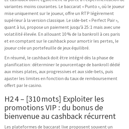
variantes moins courantes. Le baccarat « Punto », où le joueur
mise uniquement sur le joueur, offre un RTP légèrement
supérieur à la version classique. Le side‑bet « Perfect Pair »,
quant à lui, propose un paiement jusqu’à 25 :1 mais avec une
volatilité élevée. En allouant 10 % de la bankroll à ces paris
et en comptant sur le cashback pour amortir les pertes, le
joueur crée un portefeuille de jeux équilibré.
En résumé, le cashback doit être intégré dès la phase de
planification : déterminer le pourcentage de bankroll dédié
aux mises plates, aux progressives et aux side‑bets, puis
ajuster les limites en fonction du taux de remboursement
offert par le casino.
H2 4 – [310 mots] Exploiter les
promotions VIP : du bonus de
bienvenue au cashback récurrent
Les plateformes de baccarat live proposent souvent un