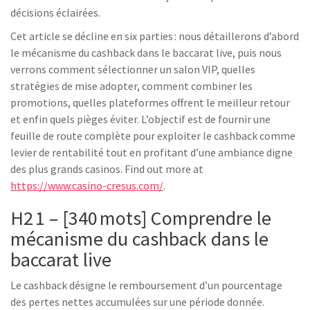
décisions éclairées.
Cet article se décline en six parties : nous détaillerons d’abord
le mécanisme du cashback dans le baccarat live, puis nous
verrons comment sélectionner un salon VIP, quelles
stratégies de mise adopter, comment combiner les
promotions, quelles plateformes offrent le meilleur retour
et enfin quels pièges éviter. L’objectif est de fournir une
feuille de route complète pour exploiter le cashback comme
levier de rentabilité tout en profitant d’une ambiance digne
des plus grands casinos. Find out more at
https://www.casino-cresus.com/
.
H2 1 – [340 mots] Comprendre le
mécanisme du cashback dans le
baccarat live
Le cashback désigne le remboursement d’un pourcentage
des pertes nettes accumulées sur une période donnée.