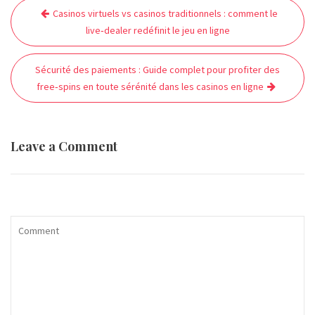
Post
Casinos virtuels vs casinos traditionnels : comment le
navigation
live‑dealer redéfinit le jeu en ligne
Sécurité des paiements : Guide complet pour profiter des
free‑spins en toute sérénité dans les casinos en ligne
Leave a Comment