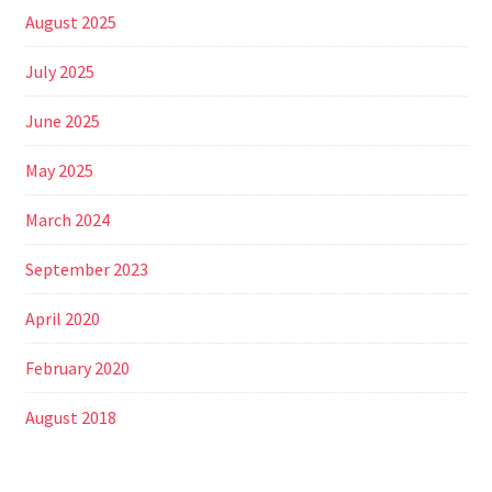
August 2025
July 2025
June 2025
May 2025
March 2024
September 2023
April 2020
February 2020
August 2018