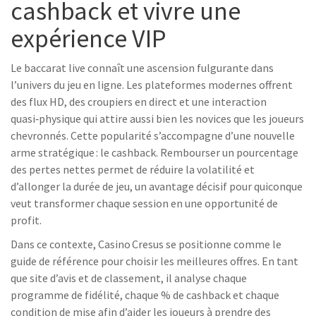
cashback et vivre une
expérience VIP
Le baccarat live connaît une ascension fulgurante dans
l’univers du jeu en ligne. Les plateformes modernes offrent
des flux HD, des croupiers en direct et une interaction
quasi‑physique qui attire aussi bien les novices que les joueurs
chevronnés. Cette popularité s’accompagne d’une nouvelle
arme stratégique : le cashback. Rembourser un pourcentage
des pertes nettes permet de réduire la volatilité et
d’allonger la durée de jeu, un avantage décisif pour quiconque
veut transformer chaque session en une opportunité de
profit.
Dans ce contexte, Casino Cresus se positionne comme le
guide de référence pour choisir les meilleures offres. En tant
que site d’avis et de classement, il analyse chaque
programme de fidélité, chaque % de cashback et chaque
condition de mise afin d’aider les joueurs à prendre des