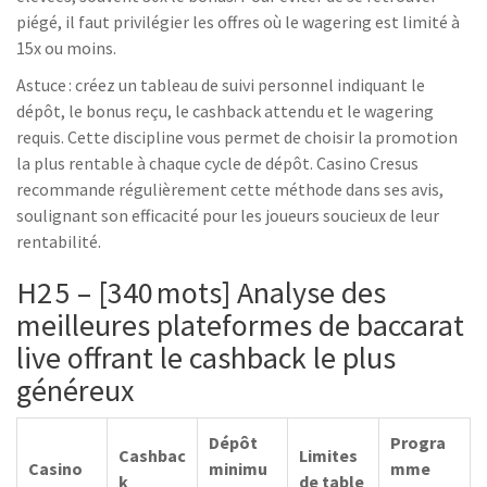
piégé, il faut privilégier les offres où le wagering est limité à
15x ou moins.
Astuce : créez un tableau de suivi personnel indiquant le
dépôt, le bonus reçu, le cashback attendu et le wagering
requis. Cette discipline vous permet de choisir la promotion
la plus rentable à chaque cycle de dépôt. Casino Cresus
recommande régulièrement cette méthode dans ses avis,
soulignant son efficacité pour les joueurs soucieux de leur
rentabilité.
H2 5 – [340 mots] Analyse des
meilleures plateformes de baccarat
live offrant le cashback le plus
généreux
Dépôt
Progra
Cashbac
Limites
Casino
minimu
mme
k
de table