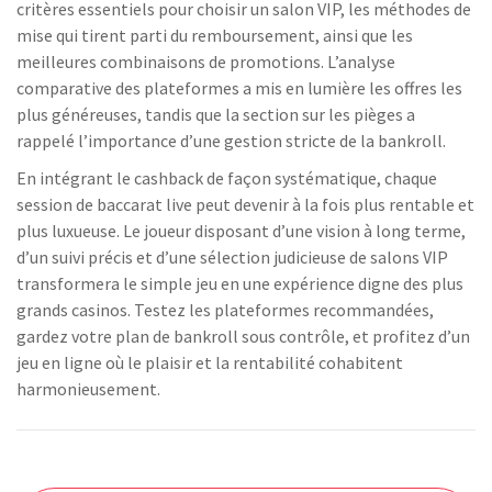
critères essentiels pour choisir un salon VIP, les méthodes de
mise qui tirent parti du remboursement, ainsi que les
meilleures combinaisons de promotions. L’analyse
comparative des plateformes a mis en lumière les offres les
plus généreuses, tandis que la section sur les pièges a
rappelé l’importance d’une gestion stricte de la bankroll.
En intégrant le cashback de façon systématique, chaque
session de baccarat live peut devenir à la fois plus rentable et
plus luxueuse. Le joueur disposant d’une vision à long terme,
d’un suivi précis et d’une sélection judicieuse de salons VIP
transformera le simple jeu en une expérience digne des plus
grands casinos. Testez les plateformes recommandées,
gardez votre plan de bankroll sous contrôle, et profitez d’un
jeu en ligne où le plaisir et la rentabilité cohabitent
harmonieusement.