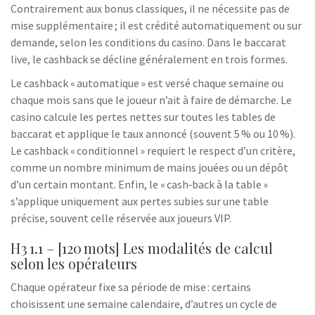
Contrairement aux bonus classiques, il ne nécessite pas de
mise supplémentaire ; il est crédité automatiquement ou sur
demande, selon les conditions du casino. Dans le baccarat
live, le cashback se décline généralement en trois formes.
Le cashback « automatique » est versé chaque semaine ou
chaque mois sans que le joueur n’ait à faire de démarche. Le
casino calcule les pertes nettes sur toutes les tables de
baccarat et applique le taux annoncé (souvent 5 % ou 10 %).
Le cashback « conditionnel » requiert le respect d’un critère,
comme un nombre minimum de mains jouées ou un dépôt
d’un certain montant. Enfin, le « cash‑back à la table »
s’applique uniquement aux pertes subies sur une table
précise, souvent celle réservée aux joueurs VIP.
H3 1.1 – [120 mots] Les modalités de calcul
selon les opérateurs
Chaque opérateur fixe sa période de mise : certains
choisissent une semaine calendaire, d’autres un cycle de