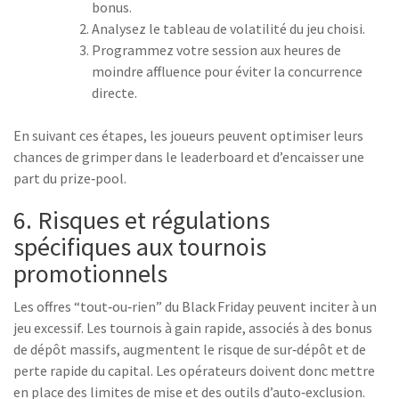
bonus.
Analysez le tableau de volatilité du jeu choisi.
Programmez votre session aux heures de
moindre affluence pour éviter la concurrence
directe.
En suivant ces étapes, les joueurs peuvent optimiser leurs
chances de grimper dans le leaderboard et d’encaisser une
part du prize‑pool.
6. Risques et régulations
spécifiques aux tournois
promotionnels
Les offres “tout‑ou‑rien” du Black Friday peuvent inciter à un
jeu excessif. Les tournois à gain rapide, associés à des bonus
de dépôt massifs, augmentent le risque de sur‑dépôt et de
perte rapide du capital. Les opérateurs doivent donc mettre
en place des limites de mise et des outils d’auto‑exclusion.