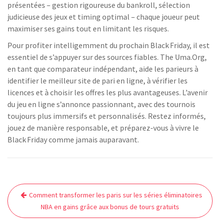
présentées – gestion rigoureuse du bankroll, sélection
judicieuse des jeux et timing optimal – chaque joueur peut
maximiser ses gains tout en limitant les risques.
Pour profiter intelligemment du prochain Black Friday, il est
essentiel de s’appuyer sur des sources fiables. The Uma.Org,
en tant que comparateur indépendant, aide les parieurs à
identifier le meilleur site de pari en ligne, à vérifier les
licences et à choisir les offres les plus avantageuses. L’avenir
du jeu en ligne s’annonce passionnant, avec des tournois
toujours plus immersifs et personnalisés. Restez informés,
jouez de manière responsable, et préparez-vous à vivre le
Black Friday comme jamais auparavant.
Post
Comment transformer les paris sur les séries éliminatoires
navigation
NBA en gains grâce aux bonus de tours gratuits