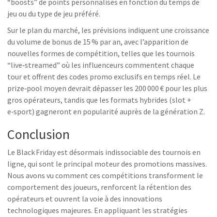
“boosts” de points personnalisés en fonction du temps de
jeu ou du type de jeu préféré.
Sur le plan du marché, les prévisions indiquent une croissance
du volume de bonus de 15 % par an, avec l’apparition de
nouvelles formes de compétition, telles que les tournois
“live‑streamed” où les influenceurs commentent chaque
tour et offrent des codes promo exclusifs en temps réel. Le
prize‑pool moyen devrait dépasser les 200 000 € pour les plus
gros opérateurs, tandis que les formats hybrides (slot +
e‑sport) gagneront en popularité auprès de la génération Z.
Conclusion
Le Black Friday est désormais indissociable des tournois en
ligne, qui sont le principal moteur des promotions massives.
Nous avons vu comment ces compétitions transforment le
comportement des joueurs, renforcent la rétention des
opérateurs et ouvrent la voie à des innovations
technologiques majeures. En appliquant les stratégies