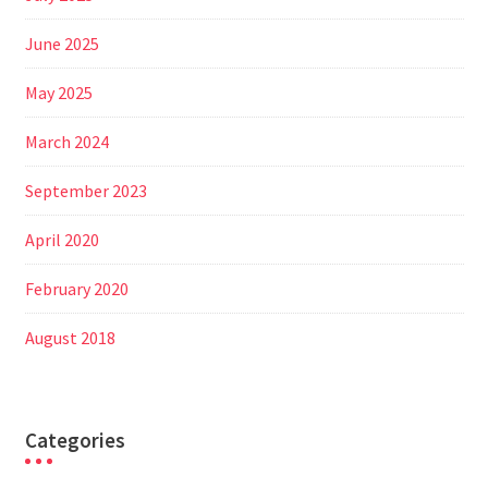
June 2025
May 2025
March 2024
September 2023
April 2020
February 2020
August 2018
Categories