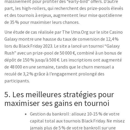
massivement pour profiter des “early‑bird” offers. D’autre
part, les high‑rollers, qui recherchent des prize‑pools élevés
et des tournois à enjeux, augmentent leur mise quotidienne
de 35 % pour maximiser leurs chances.
Une étude de cas réalisée par The Uma.Org sur le site Casino
Galaxy montre une hausse du taux de conversion de 12,4 %
lors du Black Friday 2023. Le site a lancé un tournoi “Galaxy
Rush” avec un prize‑pool de 50 000 €, combiné à un bonus de
dépôt de 150 % jusqu’à 500 €. Les inscriptions ont augmenté
de 48 000 en une semaine, tandis que le churn mensuel a
reculé de 3,2 % grâce à l’engagement prolongé des
participants.
5. Les meilleures stratégies pour
maximiser ses gains en tournoi
Gestion du bankroll : allouez 10‑15 % de votre
capital total aux tournois Black Friday. Ne misez
jamais plus de 5 % de votre bankroll sur une