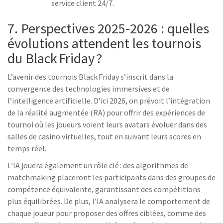
service client 24/7.
7. Perspectives 2025‑2026 : quelles
évolutions attendent les tournois
du Black Friday ?
L’avenir des tournois Black Friday s’inscrit dans la
convergence des technologies immersives et de
l’intelligence artificielle. D’ici 2026, on prévoit l’intégration
de la réalité augmentée (RA) pour offrir des expériences de
tournoi où les joueurs voient leurs avatars évoluer dans des
salles de casino virtuelles, tout en suivant leurs scores en
temps réel.
L’IA jouera également un rôle clé : des algorithmes de
matchmaking placeront les participants dans des groupes de
compétence équivalente, garantissant des compétitions
plus équilibrées. De plus, l’IA analysera le comportement de
chaque joueur pour proposer des offres ciblées, comme des