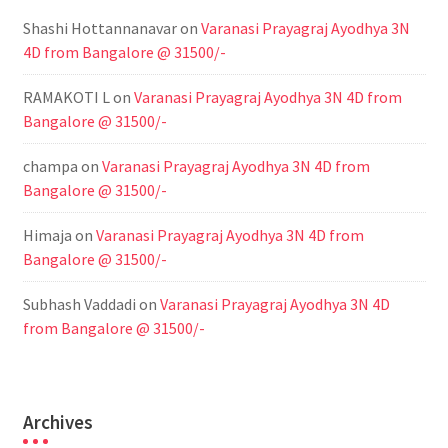
Shashi Hottannanavar
on
Varanasi Prayagraj Ayodhya 3N
4D from Bangalore @ 31500/-
RAMAKOTI L
on
Varanasi Prayagraj Ayodhya 3N 4D from
Bangalore @ 31500/-
champa
on
Varanasi Prayagraj Ayodhya 3N 4D from
Bangalore @ 31500/-
Himaja
on
Varanasi Prayagraj Ayodhya 3N 4D from
Bangalore @ 31500/-
Subhash Vaddadi
on
Varanasi Prayagraj Ayodhya 3N 4D
from Bangalore @ 31500/-
Archives