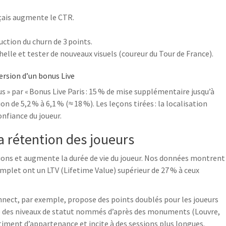
nçais augmente le CTR.
uction du churn de 3 points.
échelle et tester de nouveaux visuels (coureur du Tour de France).
ersion d’un bonus Live
s » par « Bonus Live Paris : 15 % de mise supplémentaire jusqu’à
 de 5,2 % à 6,1 % (≈ 18 %). Les leçons tirées : la localisation
onfiance du joueur.
la rétention des joueurs
tions et augmente la durée de vie du joueur. Nos données montrent
complet ont un LTV (Lifetime Value) supérieur de 27 % à ceux
nect, par exemple, propose des points doublés pour les joueurs
 que des niveaux de statut nommés d’après des monuments (Louvre,
timent d’appartenance et incite à des sessions plus longues.