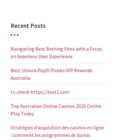
Recent Posts
Navigating Best Betting Sites with a Focus
on Seamless User Experience
Best Unlock PayID Pokies VIP Rewards
Australia
tc-check-https://test1.com
Top Australian Online Casinos 2026 Online
Play Today
Stratégies d’acquisition des casinos en ligne
: comment les programmes de bonus