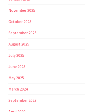
November 2025
October 2025
September 2025
August 2025
July 2025
June 2025
May 2025
March 2024
September 2023
April 2020