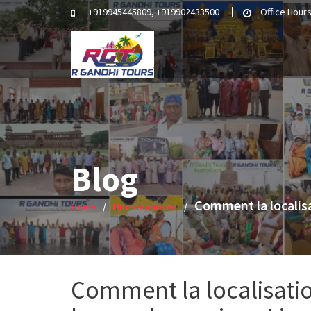
Skip
+919945445809, +919902433500
Office Hours
to
content
Blog
Comment la localisa
Home
Uncategorized
Comment la localisati