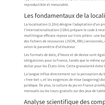
reproductible et mesurable.
Les fondamentaux de la local
La localisation (L10n) désigne l’adaptation d’un pro
l’internationalisation (I18n) prépare le code à rec
multilingue efficace repose sur trois piliers : une 
des fichiers de ressources (JSON, XML) versionnés, 
selon le paramètre d’utilisateur.
Les formats de date, d’heure et de devise sont égal
obligatoires pour la France, tandis que le même sy
dollar pour les États‑Unis. Cette granularité évite 
La langue influe directement sur la perception du b
« free‑bet », et les exigences de mise (wagering) d
juridique. De plus, la culture du jeu en France privi
mensuels ou les tours gratuits sur des jeux de table
Analyse scientifique des com