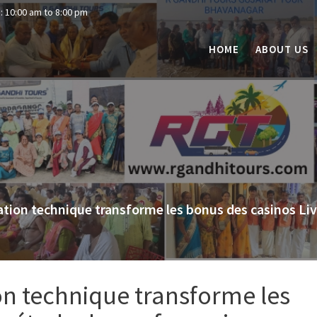
: 10:00 am to 8:00 pm
HOME
ABOUT US
tion technique transforme les bonus des casinos Live
on technique transforme les