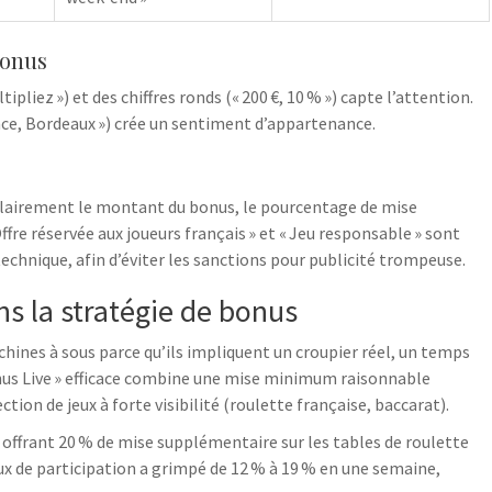
bonus
ipliez ») et des chiffres ronds (« 200 €, 10 % ») capte l’attention.
ance, Bordeaux ») crée un sentiment d’appartenance.
clairement le montant du bonus, le pourcentage de mise
Offre réservée aux joueurs français » et « Jeu responsable » sont
 technique, afin d’éviter les sanctions pour publicité trompeuse.
ns la stratégie de bonus
chines à sous parce qu’ils impliquent un croupier réel, un temps
bonus Live » efficace combine une mise minimum raisonnable
ction de jeux à forte visibilité (roulette française, baccarat).
 offrant 20 % de mise supplémentaire sur les tables de roulette
aux de participation a grimpé de 12 % à 19 % en une semaine,