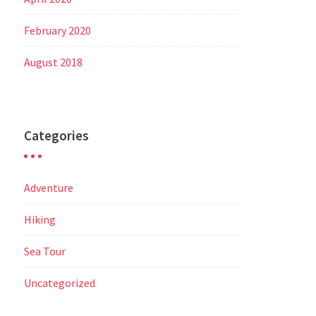
February 2020
August 2018
Categories
Adventure
Hiking
Sea Tour
Uncategorized