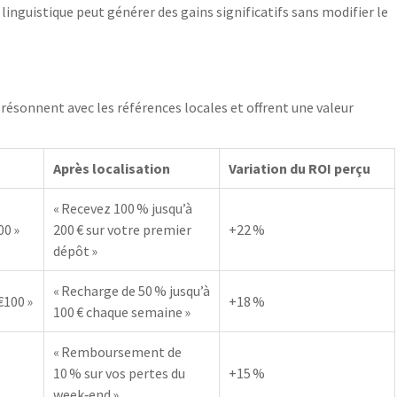
inguistique peut générer des gains significatifs sans modifier le
 résonnent avec les références locales et offrent une valeur
Après localisation
Variation du ROI perçu
« Recevez 100 % jusqu’à
00 »
200 € sur votre premier
+22 %
dépôt »
« Recharge de 50 % jusqu’à
€100 »
+18 %
100 € chaque semaine »
« Remboursement de
10 % sur vos pertes du
+15 %
week‑end »