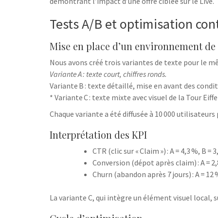
démontrant l’impact d’une offre ciblée sur le Live.
Tests A/B et optimisation con
Mise en place d’un environnement de 
Nous avons créé trois variantes de texte pour le m
Variante A : texte court, chiffres ronds.
Variante B : texte détaillé, mise en avant des condi
* Variante C : texte mixte avec visuel de la Tour Eiffe
Chaque variante a été diffusée à 10 000 utilisateurs
Interprétation des KPI
CTR (clic sur « Claim ») : A = 4,3 %, B = 3
Conversion (dépot après claim) : A = 2,8
Churn (abandon après 7 jours) : A = 12 %
La variante C, qui intègre un élément visuel local, s