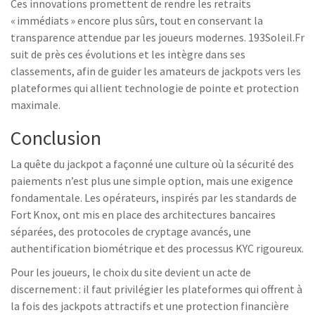
Ces innovations promettent de rendre les retraits
« immédiats » encore plus sûrs, tout en conservant la
transparence attendue par les joueurs modernes. 193Soleil.Fr
suit de près ces évolutions et les intègre dans ses
classements, afin de guider les amateurs de jackpots vers les
plateformes qui allient technologie de pointe et protection
maximale.
Conclusion
La quête du jackpot a façonné une culture où la sécurité des
paiements n’est plus une simple option, mais une exigence
fondamentale. Les opérateurs, inspirés par les standards de
Fort Knox, ont mis en place des architectures bancaires
séparées, des protocoles de cryptage avancés, une
authentification biométrique et des processus KYC rigoureux.
Pour les joueurs, le choix du site devient un acte de
discernement : il faut privilégier les plateformes qui offrent à
la fois des jackpots attractifs et une protection financière