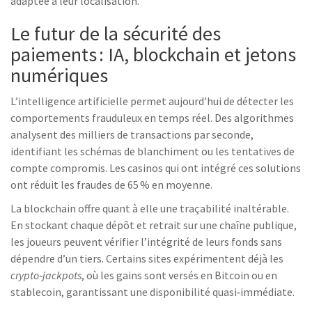
adaptée à leur localisation.
Le futur de la sécurité des
paiements : IA, blockchain et jetons
numériques
L’intelligence artificielle permet aujourd’hui de détecter les
comportements frauduleux en temps réel. Des algorithmes
analysent des milliers de transactions par seconde,
identifiant les schémas de blanchiment ou les tentatives de
compte compromis. Les casinos qui ont intégré ces solutions
ont réduit les fraudes de 65 % en moyenne.
La blockchain offre quant à elle une traçabilité inaltérable.
En stockant chaque dépôt et retrait sur une chaîne publique,
les joueurs peuvent vérifier l’intégrité de leurs fonds sans
dépendre d’un tiers. Certains sites expérimentent déjà les
crypto‑jackpots
, où les gains sont versés en Bitcoin ou en
stablecoin, garantissant une disponibilité quasi‑immédiate.