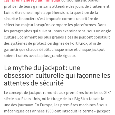
profiter de leurs gains sans attendre des jours de traitement.
Loin d’être une simple appréhension, la question de la
sécurité financière s’est imposée comme un critère de
sélection majeur lorsqu’on compare les plateformes. Dans
les paragraphes qui suivent, nous examinerons, sous un angle
culturel, comment les plus grands sites de jeux ont construit
des systèmes de protection dignes de Fort Knox, afin de
garantir que chaque dépôt, chaque mise et chaque jackpot
soient traités avec la plus grande rigueur.
Le mythe du jackpot : une
obsession culturelle qui façonne les
attentes de sécurité
Le concept de jackpot remonte aux premières loteries du XIXᵉ
siècle aux États‑Unis, où le tirage de la « Big Six » faisait la
une des journaux. En Europe, les premières machines à sous
mécaniques des années 1900 ont introduit le terme « jackpot