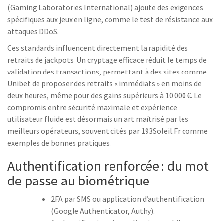
(Gaming Laboratories International) ajoute des exigences
spécifiques aux jeux en ligne, comme le test de résistance aux
attaques DDoS.
Ces standards influencent directement la rapidité des
retraits de jackpots. Un cryptage efficace réduit le temps de
validation des transactions, permettant à des sites comme
Unibet de proposer des retraits « immédiats » en moins de
deux heures, même pour des gains supérieurs à 10 000 €. Le
compromis entre sécurité maximale et expérience
utilisateur fluide est désormais un art maîtrisé par les
meilleurs opérateurs, souvent cités par 193Soleil.Fr comme
exemples de bonnes pratiques.
Authentification renforcée : du mot
de passe au biométrique
2FA par SMS ou application d’authentification
(Google Authenticator, Authy).