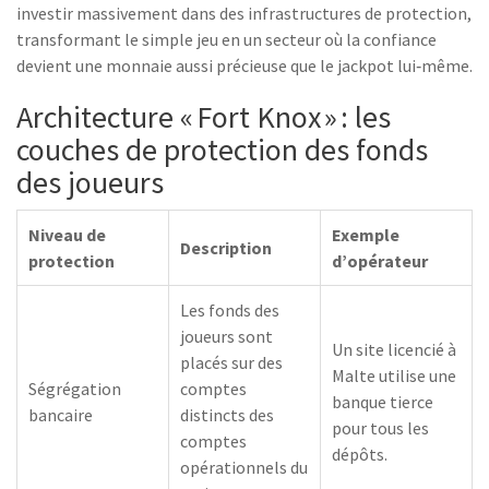
investir massivement dans des infrastructures de protection,
transformant le simple jeu en un secteur où la confiance
devient une monnaie aussi précieuse que le jackpot lui‑même.
Architecture « Fort Knox » : les
couches de protection des fonds
des joueurs
Niveau de
Exemple
Description
protection
d’opérateur
Les fonds des
joueurs sont
Un site licencié à
placés sur des
Malte utilise une
Ségrégation
comptes
banque tierce
bancaire
distincts des
pour tous les
comptes
dépôts.
opérationnels du