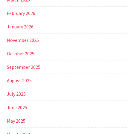
February 2026
January 2026
November 2025
October 2025
September 2025
August 2025
July 2025
June 2025
May 2025