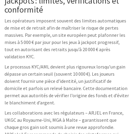
jackpots : limites, vérifications et
conformité
Les opérateurs imposent souvent des limites automatiques
de mise et de retrait afin de maîtriser le risque de pertes
massives. Par exemple, un site européen peut plafonner les
mises à 5 000 € par jour pour les jeux à jackpot progressif,
tout en autorisant des retraits jusqu’à 20 000 € après
validation KYC.
Le processus KYC/AML devient plus rigoureux lorsqu’un gain
dépasse un certain seuil (souvent 10 000 €). Les joueurs
doivent fournir une pièce d’identité, un justificatif de
domicile et parfois un relevé bancaire. Cette documentation
permet aux autorités de vérifier l’origine des fonds et d’éviter
le blanchiment d’argent.
Les collaborations avec les régulateurs – ARJEL en France,
UKGC au Royaume‑Uni, MGA à Malte – garantissent que
chaque gros gain soit soumis à une revue approfondie.