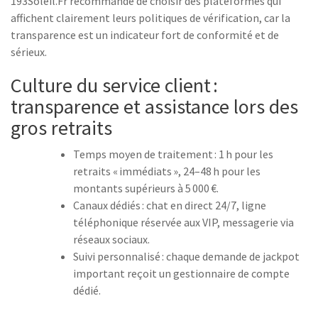
193Soleil.Fr recommande de choisir des plateformes qui
affichent clairement leurs politiques de vérification, car la
transparence est un indicateur fort de conformité et de
sérieux.
Culture du service client :
transparence et assistance lors des
gros retraits
Temps moyen de traitement : 1 h pour les
retraits « immédiats », 24–48 h pour les
montants supérieurs à 5 000 €.
Canaux dédiés : chat en direct 24/7, ligne
téléphonique réservée aux VIP, messagerie via
réseaux sociaux.
Suivi personnalisé : chaque demande de jackpot
important reçoit un gestionnaire de compte
dédié.