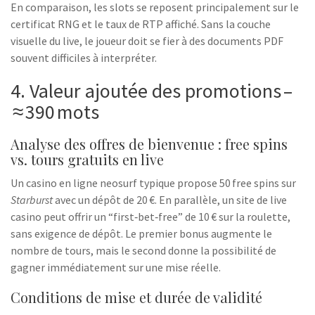
En comparaison, les slots se reposent principalement sur le
certificat RNG et le taux de RTP affiché. Sans la couche
visuelle du live, le joueur doit se fier à des documents PDF
souvent difficiles à interpréter.
4. Valeur ajoutée des promotions –
≈ 390 mots
Analyse des offres de bienvenue : free spins
vs. tours gratuits en live
Un casino en ligne neosurf typique propose 50 free spins sur
Starburst
avec un dépôt de 20 €. En parallèle, un site de live
casino peut offrir un “first‑bet‑free” de 10 € sur la roulette,
sans exigence de dépôt. Le premier bonus augmente le
nombre de tours, mais le second donne la possibilité de
gagner immédiatement sur une mise réelle.
Conditions de mise et durée de validité