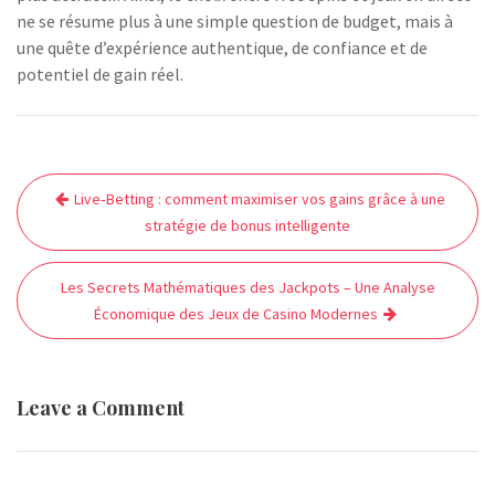
ne se résume plus à une simple question de budget, mais à
une quête d’expérience authentique, de confiance et de
potentiel de gain réel.
Post
Live‑Betting : comment maximiser vos gains grâce à une
navigation
stratégie de bonus intelligente
Les Secrets Mathématiques des Jackpots – Une Analyse
Économique des Jeux de Casino Modernes
Leave a Comment