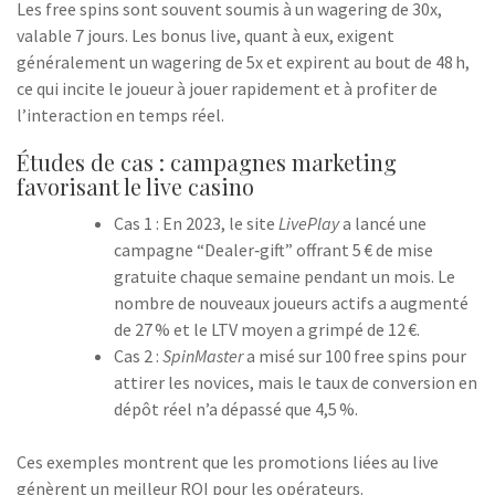
Les free spins sont souvent soumis à un wagering de 30x,
valable 7 jours. Les bonus live, quant à eux, exigent
généralement un wagering de 5x et expirent au bout de 48 h,
ce qui incite le joueur à jouer rapidement et à profiter de
l’interaction en temps réel.
Études de cas : campagnes marketing
favorisant le live casino
Cas 1 : En 2023, le site
LivePlay
a lancé une
campagne “Dealer‑gift” offrant 5 € de mise
gratuite chaque semaine pendant un mois. Le
nombre de nouveaux joueurs actifs a augmenté
de 27 % et le LTV moyen a grimpé de 12 €.
Cas 2 :
SpinMaster
a misé sur 100 free spins pour
attirer les novices, mais le taux de conversion en
dépôt réel n’a dépassé que 4,5 %.
Ces exemples montrent que les promotions liées au live
génèrent un meilleur ROI pour les opérateurs.