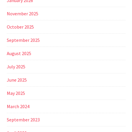
January 2026
November 2025
October 2025
September 2025
August 2025
July 2025
June 2025
May 2025
March 2024
September 2023