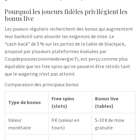
Pourquoi les joueurs fidèles privilégient les
bonus live
Les joueurs réguliers recherchent des bonus qui augmentent
leur bankroll sans alourdir les exigences de mise. Le
“cash‑back” de 5 % sur les pertes de la table de blackjack,
proposé par plusieurs plateformes évaluées par
Coupdepouceeconomiedenergie.Fr, est perçu comme plus
équitable que les free spins qui ne peuvent être retirés tant
que le wagering n’est pas atteint.
Comparaison des principaux bonus
Free spins
Bonus live
Type de bonus
(slots)
(tables)
Valeur
0 € (valeur en
5‑10 € de mise
monétaire
tours)
gratuite